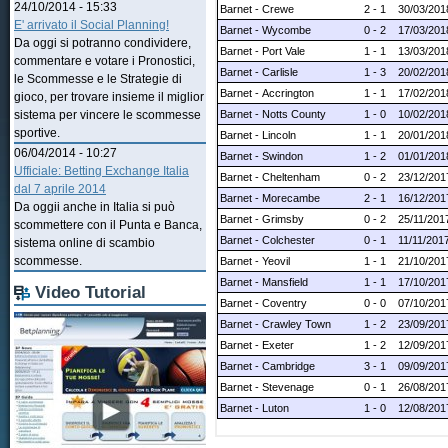
24/10/2014 - 15:33
Barnet - Crewe
2 - 1
30/03/201
E' arrivato il Social Planning!
Barnet - Wycombe
0 - 2
17/03/201
Da oggi si potranno condividere,
Barnet - Port Vale
1 - 1
13/03/201
commentare e votare i Pronostici,
Barnet - Carlisle
1 - 3
20/02/201
le Scommesse e le Strategie di
Barnet - Accrington
1 - 1
17/02/201
gioco, per trovare insieme il miglior
Barnet - Notts County
1 - 0
10/02/201
sistema per vincere le scommesse
sportive.
Barnet - Lincoln
1 - 1
20/01/201
06/04/2014 - 10:27
Barnet - Swindon
1 - 2
01/01/201
Ufficiale: Betting Exchange Italia
Barnet - Cheltenham
0 - 2
23/12/201
dal 7 aprile 2014
Barnet - Morecambe
2 - 1
16/12/201
Da oggii anche in Italia si può
Barnet - Grimsby
0 - 2
25/11/201
scommettere con il Punta e Banca,
Barnet - Colchester
0 - 1
11/11/201
sistema online di scambio
scommesse.
Barnet - Yeovil
1 - 1
21/10/201
Barnet - Mansfield
1 - 1
17/10/201
Video Tutorial
Barnet - Coventry
0 - 0
07/10/201
Barnet - Crawley Town
1 - 2
23/09/201
Barnet - Exeter
1 - 2
12/09/201
Barnet - Cambridge
3 - 1
09/09/201
Barnet - Stevenage
0 - 1
26/08/201
Barnet - Luton
1 - 0
12/08/201