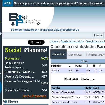
Jum
Giocare puo' causare dipendenza patologica - E' consentito solo ai 
Software gratuito per pronostici calcio scommesse
Home
Home
›
Statistiche calcio
›
Stagione calc
Tu sei qui
Classifica e statistiche Ba
Classifica
Under/Over
Risultato esatt
Pronostico
VOTI
Totali
Basaksehir Vs
518
Squadra
G
Punti
V
N
P
Trabzonspor ...
Barnet
46
46
12
10
24
Frosinone Vs Chievo ...
522
Verona Vs Cosenza ...
457
Risultati di calcio in casa
Siracusa Vs Reggina 1914
1,002
...
Partita
Esito
Data
Spezia Vs Brescia ...
514
Barnet - Chesterfield
3 - 0
05/05/201
Cerca Pronostico
Barnet - Newport County
2 - 0
21/04/201
News
Barnet - Forest Green
1 - 0
07/04/201