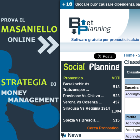
Giocare puo' causare dipendenza pat
Software gratuito per pronostici calc
Home
›
S
Tu sei
Class
Classifi
Pronostico
VOTI
Basaksehir Vs
518
Squadra
Trabzonspor ...
Accringto
Frosinone Vs Chievo ...
523
Verona Vs Cosenza ...
457
Siracusa Vs Reggina 1914
1,004
...
Partita
Spezia Vs Brescia ...
515
Accringto
Cerca Pronostico
Accringto
News
Accringto