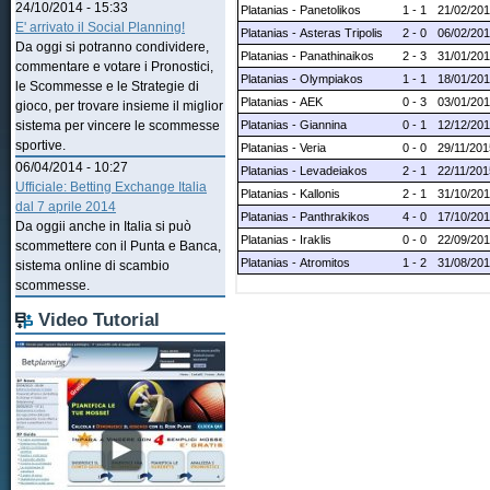
24/10/2014 - 15:33
Platanias - Panetolikos
1 - 1
21/02/20
E' arrivato il Social Planning!
Platanias - Asteras Tripolis
2 - 0
06/02/20
Da oggi si potranno condividere,
Platanias - Panathinaikos
2 - 3
31/01/20
commentare e votare i Pronostici,
Platanias - Olympiakos
1 - 1
18/01/20
le Scommesse e le Strategie di
Platanias - AEK
0 - 3
03/01/20
gioco, per trovare insieme il miglior
Platanias - Giannina
0 - 1
12/12/20
sistema per vincere le scommesse
sportive.
Platanias - Veria
0 - 0
29/11/201
06/04/2014 - 10:27
Platanias - Levadeiakos
2 - 1
22/11/201
Ufficiale: Betting Exchange Italia
Platanias - Kallonis
2 - 1
31/10/20
dal 7 aprile 2014
Platanias - Panthrakikos
4 - 0
17/10/20
Da oggii anche in Italia si può
Platanias - Iraklis
0 - 0
22/09/20
scommettere con il Punta e Banca,
Platanias - Atromitos
1 - 2
31/08/20
sistema online di scambio
scommesse.
Video Tutorial