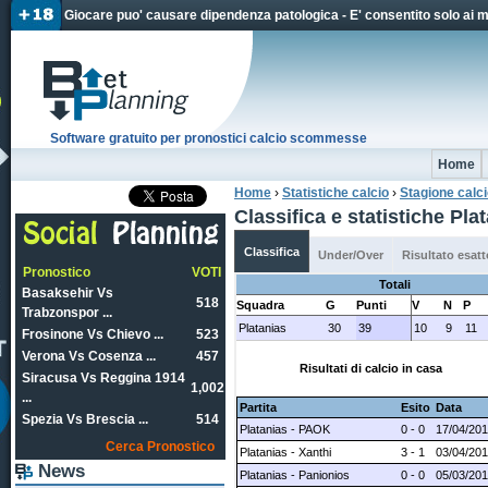
Jum
Giocare puo' causare dipendenza patologica - E' consentito solo ai 
Software gratuito per pronostici calcio scommesse
Home
Home
›
Statistiche calcio
›
Stagione calc
Tu sei qui
Classifica e statistiche Pl
Classifica
Under/Over
Risultato esatt
Pronostico
VOTI
Totali
Basaksehir Vs
518
Squadra
G
Punti
V
N
P
Trabzonspor ...
Platanias
30
39
10
9
11
Frosinone Vs Chievo ...
523
Verona Vs Cosenza ...
457
Risultati di calcio in casa
Siracusa Vs Reggina 1914
1,002
...
Partita
Esito
Data
Spezia Vs Brescia ...
514
Platanias - PAOK
0 - 0
17/04/20
Cerca Pronostico
Platanias - Xanthi
3 - 1
03/04/20
News
Platanias - Panionios
0 - 0
05/03/20