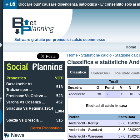
Jum
Giocare puo' causare dipendenza patologica - E' consentito solo ai 
Software gratuito per pronostici calcio scommesse
Home
Home
›
Statistiche calcio
›
Stagione calc
Tu sei qui
Classifica e statistiche A
Classifica
Under/Over
Risultato esatt
Pronostico
VOTI
Totali
Basaksehir Vs
518
Squadra
G
Punti
V
N
P
Trabzonspor ...
Anderlecht
30
55
15
10
5
Frosinone Vs Chievo ...
523
Verona Vs Cosenza ...
457
Risultati di calcio in casa
Siracusa Vs Reggina 1914
1,004
...
Partita
Esito
Data
Spezia Vs Brescia ...
515
Anderlecht - Kortrijk
3 - 0
13/03/2
Cerca Pronostico
Anderlecht - Standard
3 - 3
28/02/2
News
Anderlecht - Waregem
3 - 0
13/02/2