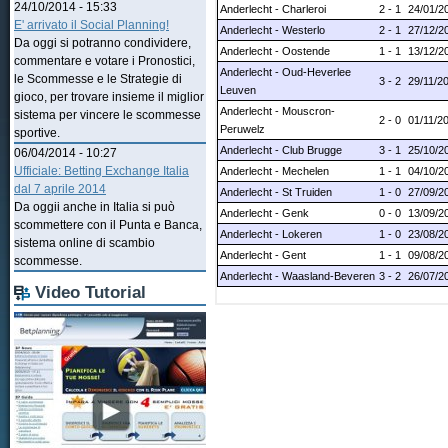
24/10/2014 - 15:33
Anderlecht - Charleroi
2 - 1
24/01/2
E' arrivato il Social Planning!
Anderlecht - Westerlo
2 - 1
27/12/2
Da oggi si potranno condividere,
Anderlecht - Oostende
1 - 1
13/12/2
commentare e votare i Pronostici,
Anderlecht - Oud-Heverlee
le Scommesse e le Strategie di
3 - 2
29/11/2
Leuven
gioco, per trovare insieme il miglior
Anderlecht - Mouscron-
sistema per vincere le scommesse
2 - 0
01/11/2
Peruwelz
sportive.
Anderlecht - Club Brugge
3 - 1
25/10/2
06/04/2014 - 10:27
Ufficiale: Betting Exchange Italia
Anderlecht - Mechelen
1 - 1
04/10/2
dal 7 aprile 2014
Anderlecht - St Truiden
1 - 0
27/09/2
Da oggii anche in Italia si può
Anderlecht - Genk
0 - 0
13/09/2
scommettere con il Punta e Banca,
Anderlecht - Lokeren
1 - 0
23/08/2
sistema online di scambio
Anderlecht - Gent
1 - 1
09/08/2
scommesse.
Anderlecht - Waasland-Beveren
3 - 2
26/07/2
Video Tutorial