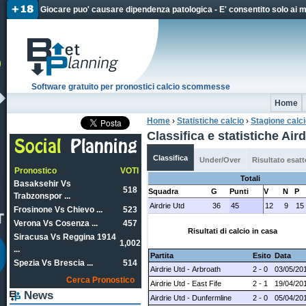
Jum
Giocare puo' causare dipendenza patologica - E' consentito solo ai 
Software gratuito per pronostici calcio scommesse
Home
Home
›
Statistiche calcio
›
Stagione calc
Tu sei qui
Classifica e statistiche Ai
Classifica
Under/Over
Risultato esatt
Pronostico
VOTI
Totali
Basaksehir Vs
518
Squadra
G
Punti
V
N
P
Trabzonspor ...
Airdrie Utd
36
45
12
9
15
Frosinone Vs Chievo ...
523
Verona Vs Cosenza ...
457
Risultati di calcio in casa
Siracusa Vs Reggina 1914
1,002
...
Partita
Esito
Data
Spezia Vs Brescia ...
514
Airdrie Utd - Arbroath
2 - 0
03/05/20
Cerca Pronostico
Airdrie Utd - East Fife
2 - 1
19/04/20
News
Airdrie Utd - Dunfermline
2 - 0
05/04/20