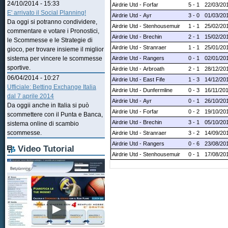
24/10/2014 - 15:33
Airdrie Utd - Forfar
5 - 1
22/03/20
E' arrivato il Social Planning!
Airdrie Utd - Ayr
3 - 0
01/03/20
Da oggi si potranno condividere,
Airdrie Utd - Stenhousemuir
1 - 1
25/02/20
commentare e votare i Pronostici,
Airdrie Utd - Brechin
2 - 1
15/02/20
le Scommesse e le Strategie di
Airdrie Utd - Stranraer
1 - 1
25/01/20
gioco, per trovare insieme il miglior
Airdrie Utd - Rangers
0 - 1
02/01/20
sistema per vincere le scommesse
sportive.
Airdrie Utd - Arbroath
2 - 1
28/12/20
06/04/2014 - 10:27
Airdrie Utd - East Fife
1 - 3
14/12/20
Ufficiale: Betting Exchange Italia
Airdrie Utd - Dunfermline
0 - 3
16/11/20
dal 7 aprile 2014
Airdrie Utd - Ayr
0 - 1
26/10/20
Da oggii anche in Italia si può
Airdrie Utd - Forfar
0 - 2
19/10/20
scommettere con il Punta e Banca,
Airdrie Utd - Brechin
3 - 1
05/10/20
sistema online di scambio
scommesse.
Airdrie Utd - Stranraer
3 - 2
14/09/20
Airdrie Utd - Rangers
0 - 6
23/08/20
Video Tutorial
Airdrie Utd - Stenhousemuir
0 - 1
17/08/20