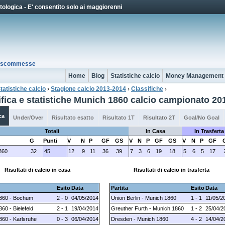
Jump to Navigation
ologica - E' consentito solo ai maggiorenni
io scommesse
Home
Blog
Statistiche calcio
Money Management
tatistiche calcio
›
Stagione calcio 2013-2014
›
Classifiche
›
 qui
ifica e statistiche Munich 1860 calcio campionato 20
ca
Under/Over
Risultato esatto
Risultato 1T
Risultato 2T
Goal/No Goal
Totali
In Casa
In Trasferta
G
Punti
V
N
P
GF
GS
V
N
P
GF
GS
V
N
P
GF
860
32
45
12
9
11
36
39
7
3
6
19
18
5
6
5
17
Risultati di calcio in casa
Risultati di calcio in trasferta
Esito
Data
Partita
Esito
Data
860 - Bochum
2 - 0
04/05/2014
Union Berlin - Munich 1860
1 - 1
11/05/2
60 - Bielefeld
2 - 1
19/04/2014
Greuther Furth - Munich 1860
1 - 2
25/04/2
860 - Karlsruhe
0 - 3
06/04/2014
Dresden - Munich 1860
4 - 2
14/04/2