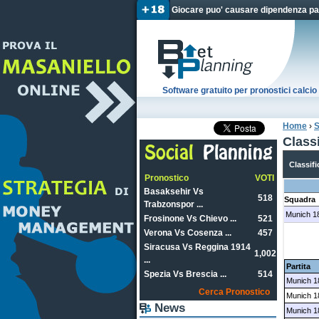
Giocare puo' causare dipendenza pat
Software gratuito per pronostici calc
Home
›
S
Tu sei
Class
Classifi
Pronostico
VOTI
Basaksehir Vs
518
Squadra
Trabzonspor ...
Munich 1
Frosinone Vs Chievo ...
521
Verona Vs Cosenza ...
457
Siracusa Vs Reggina 1914
1,002
...
Partita
Spezia Vs Brescia ...
514
Munich 1
Cerca Pronostico
Munich 18
News
Munich 1