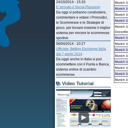
24/10/2014 - 15:33
Munich 1
E' arrivato il Social Planning!
Munich 18
Da oggi si potranno condividere,
Munich 1
commentare e votare i Pronostici,
Munich 1
le Scommesse e le Strategie di
Munich 1
gioco, per trovare insieme il miglior
Dusseldo
sistema per vincere le scommesse
Munich 18
sportive.
06/04/2014 - 10:27
Munich 18
Ufficiale: Betting Exchange Italia
Munich 1
dal 7 aprile 2014
Munich 1
Da oggii anche in Italia si può
Munich 1
scommettere con il Punta e Banca,
Munich 1
sistema online di scambio
Munich 1
scommesse.
Munich 18
Video Tutorial