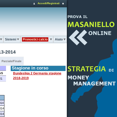
Accedi/Registrati
Sistemi
Pronostici calcio
Aiuto
13-2014
Parziale/Finale
Stagione in corso
GS
Bundesliga 2 Germania stagione
2018-2019
21
014
014
014