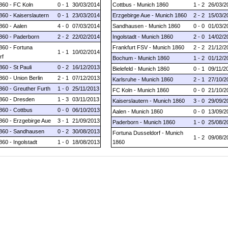
860 - FC Koln
0 - 1
30/03/2014
Cottbus - Munich 1860
1 - 2
26/03/2
60 - Kaiserslautern
0 - 1
23/03/2014
Erzgebirge Aue - Munich 1860
2 - 2
15/03/2
860 - Aalen
4 - 0
07/03/2014
Sandhausen - Munich 1860
0 - 0
01/03/2
860 - Paderborn
2 - 2
22/02/2014
Ingolstadt - Munich 1860
2 - 0
14/02/2
860 - Fortuna
Frankfurt FSV - Munich 1860
2 - 2
21/12/2
1 - 1
10/02/2014
rf
Bochum - Munich 1860
1 - 2
01/12/2
60 - St Pauli
0 - 2
16/12/2013
Bielefeld - Munich 1860
0 - 1
09/11/2
60 - Union Berlin
2 - 1
07/12/2013
Karlsruhe - Munich 1860
2 - 1
27/10/2
860 - Greuther Furth
1 - 0
25/11/2013
FC Koln - Munich 1860
0 - 0
21/10/2
860 - Dresden
1 - 3
03/11/2013
Kaiserslautern - Munich 1860
3 - 0
29/09/2
860 - Cottbus
0 - 0
06/10/2013
Aalen - Munich 1860
0 - 0
13/09/2
860 - Erzgebirge Aue
3 - 1
21/09/2013
Paderborn - Munich 1860
1 - 0
25/08/2
860 - Sandhausen
0 - 2
30/08/2013
Fortuna Dusseldorf - Munich
1 - 2
09/08/2
60 - Ingolstadt
1 - 0
18/08/2013
1860