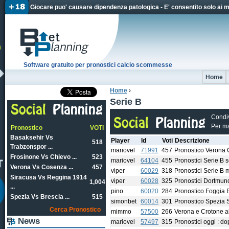
Jum
Giocare puo' causare dipendenza patologica - E' consentito solo ai 
Software gratuito per pronostici calcio scommesse
Home
Home
›
Tu sei qui
Serie B
Condiv
Per ma
Pronostico
VOTI
Basaksehir Vs
Player
Id
Voti
Descrizione
518
Trabzonspor ...
mariovel
71991
457
Pronostico Verona 
Frosinone Vs Chievo ...
523
mariovel
64104
455
Pronostici Serie B s
Verona Vs Cosenza ...
457
viper
60029
318
Pronostici Serie B 
Siracusa Vs Reggina 1914
viper
60028
325
Pronostici Dortmund
1,004
...
pino
60020
284
Pronostico Foggia B
Spezia Vs Brescia ...
515
simonbet
60014
301
Pronostico Spezia S
Cerca Pronostico
mimmo
57500
266
Verona e Crotone ai
News
mariovel
57497
315
Pronostici oggi : d