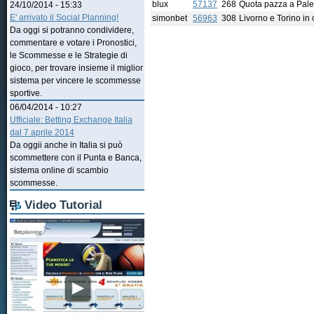
blux
57137
268
Quota pazza a Palerm
24/10/2014 - 15:33
E' arrivato il Social Planning!
simonbet
56963
308
Livorno e Torino i
Da oggi si potranno condividere,
commentare e votare i Pronostici,
le Scommesse e le Strategie di
Pagine
gioco, per trovare insieme il miglior
sistema per vincere le scommesse
sportive.
06/04/2014 - 10:27
Ufficiale: Betting Exchange Italia
dal 7 aprile 2014
Da oggii anche in Italia si può
scommettere con il Punta e Banca,
sistema online di scambio
scommesse.
Video Tutorial