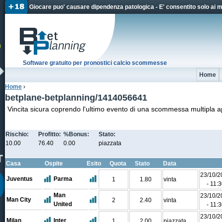
Jum
Giocare puo' causare dipendenza patologica - E' consentito solo ai 
Software gratuito per pronostici calcio scommesse
Home
Home
›
Tu sei qui
betplane-betplanning/1414056641
Vincita sicura coprendo l'ultimo evento di una scommessa multipla 
Rischio:
Profitto:
%Bonus:
Stato:
10.00
76.40
0.00
piazzata
Casa
Ospite
Esito
Quota
Stato
Data
23/10/2
Juventus
Parma
1
1.80
vinta
- 11:
Man
23/10/2
Man City
2
2.40
vinta
United
- 11:
23/10/2
Milan
Inter
1
2.00
piazzata