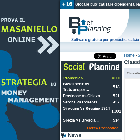
Giocare puo' causare dipendenza pat
Software gratuito per pronostici calc
Home
›
S
Tu sei
Class
Classifi
Pronostico
VOTI
Basaksehir Vs
518
Trabzonspor ...
Frosinone Vs Chievo ...
521
Verona Vs Cosenza ...
457
Siracusa Vs Reggina 1914
1,001
...
Spezia Vs Brescia ...
514
Cerca Pronostico
News