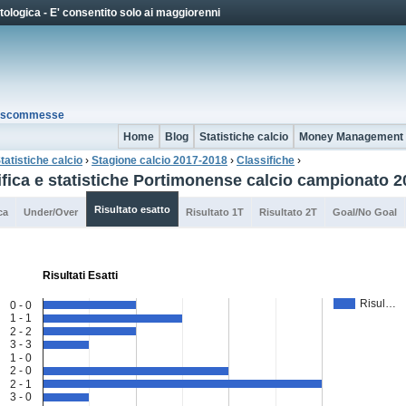
Jump to Navigation
ologica - E' consentito solo ai maggiorenni
io scommesse
Home
Blog
Statistiche calcio
Money Management
tatistiche calcio
›
Stagione calcio 2017-2018
›
Classifiche
›
 qui
ifica e statistiche Portimonense calcio campionato 
Risultato esatto
ca
Under/Over
Risultato 1T
Risultato 2T
Goal/No Goal
Risultati Esatti
Risul…
0 - 0
1 - 1
2 - 2
3 - 3
1 - 0
2 - 0
2 - 1
3 - 0