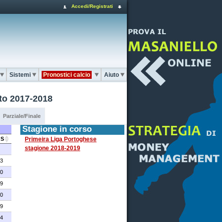
Accedi/Registrati
Sistemi
Pronostici calcio
Aiuto
ato 2017-2018
Parziale/Finale
Stagione in corso
S
Primeira Liga Portoghese
stagione 2018-2019
3
0
9
0
9
4