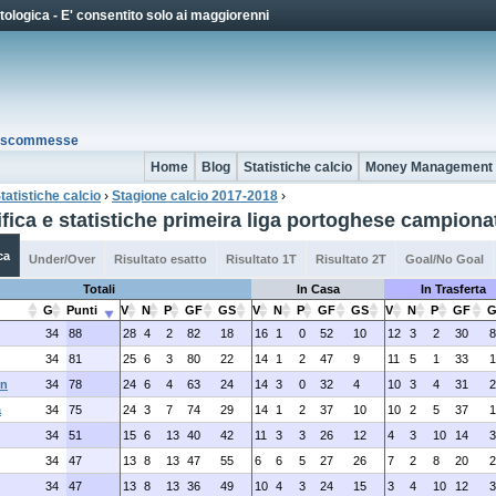
Jump to Navigation
ologica - E' consentito solo ai maggiorenni
io scommesse
Home
Blog
Statistiche calcio
Money Management
tatistiche calcio
›
Stagione calcio 2017-2018
›
 qui
ifica e statistiche primeira liga portoghese campion
ca
Under/Over
Risultato esatto
Risultato 1T
Risultato 2T
Goal/No Goal
Totali
In Casa
In Trasferta
G
Punti
V
N
P
GF
GS
V
N
P
GF
GS
V
N
P
GF
G
34
88
28
4
2
82
18
16
1
0
52
10
12
3
2
30
8
34
81
25
6
3
80
22
14
1
2
47
9
11
5
1
33
1
on
34
78
24
6
4
63
24
14
3
0
32
4
10
3
4
31
2
a
34
75
24
3
7
74
29
14
1
2
37
10
10
2
5
37
1
34
51
15
6
13
40
42
11
3
3
26
12
4
3
10
14
3
34
47
13
8
13
47
55
6
6
5
27
26
7
2
8
20
2
34
47
13
8
13
36
49
10
4
3
24
15
3
4
10
12
3