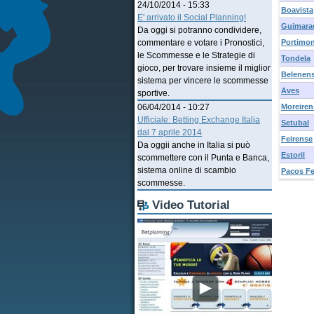
24/10/2014 - 15:33
Boavista
E' arrivato il Social Planning!
Guimara
Da oggi si potranno condividere,
Portimo
commentare e votare i Pronostici,
le Scommesse e le Strategie di
Tondela
gioco, per trovare insieme il miglior
Belenen
sistema per vincere le scommesse
Aves
sportive.
Moreiren
06/04/2014 - 10:27
Ufficiale: Betting Exchange Italia
Setubal
dal 7 aprile 2014
Feirense
Da oggii anche in Italia si può
Estoril
scommettere con il Punta e Banca,
sistema online di scambio
Pacos Fe
scommesse.
Video Tutorial