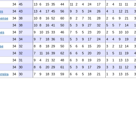
34
45
13
6
15
35
44
11
2
4
24
17
2
4
11
11
2
es
34
43
13
4
17
45
56
9
3
5
24
26
4
1
12
21
3
nense
34
38
10
8
16
52
60
8
2
7
31
28
2
6
9
21
3
34
38
10
8
16
41
50
5
3
9
27
32
5
5
7
14
1
ses
34
37
9
10
15
33
46
7
5
5
23
20
2
5
10
10
2
34
34
9
7
18
36
51
5
3
9
17
24
4
4
9
19
2
se
34
32
8
8
18
29
50
5
6
6
15
20
3
2
12
14
3
34
32
7
11
16
39
62
6
6
5
20
20
1
5
11
19
4
34
31
9
4
21
32
48
6
3
8
19
23
3
1
13
13
2
34
30
8
6
20
29
61
5
3
9
17
29
3
3
11
12
3
rreira
34
30
7
9
18
33
59
6
6
5
18
21
1
3
13
15
3