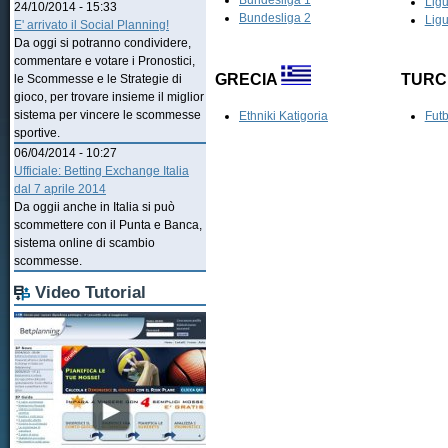
Bundesliga 1
Lig
24/10/2014 - 15:33
Bundesliga 2
Lig
E' arrivato il Social Planning!
Da oggi si potranno condividere,
commentare e votare i Pronostici,
GRECIA
TURC
le Scommesse e le Strategie di
gioco, per trovare insieme il miglior
sistema per vincere le scommesse
Ethniki Katigoria
Futb
sportive.
06/04/2014 - 10:27
Ufficiale: Betting Exchange Italia
dal 7 aprile 2014
Da oggii anche in Italia si può
scommettere con il Punta e Banca,
sistema online di scambio
scommesse.
Video Tutorial