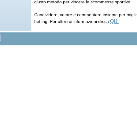
giusto metodo per vincere le scommesse sportive.
Condividere, votare e commentare insieme per miglio
QUI
betting!
Per ulteriroi informazioni clicca
a