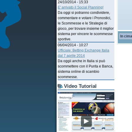
24/10/2014 - 15:33
E' arrivato il Social Planning!
Da oggi si potranno condividere,
commentare e votare i Pronostici,
le Scommesse e le Strategie di
gioco, per trovare insieme il miglior
sistema per vincere le scommesse
In cim
sportive.
06/04/2014 - 10:27
Ufficiale: Betting Exchange Italia
dal 7 aprile 2014
Da oggii anche in Italia si può
scommettere con il Punta e Banca,
sistema online di scambio
scommesse.
Video Tutorial