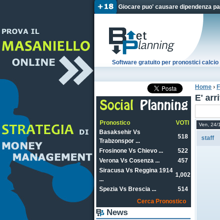
Giocare puo' causare dipendenza pat
Software gratuito per pronostici calc
Home
›
Tu sei
E' arr
Pronostico
VOTI
Ven, 24/
Basaksehir Vs
518
staff
Trabzonspor ...
Frosinone Vs Chievo ...
522
Verona Vs Cosenza ...
457
Siracusa Vs Reggina 1914
1,002
...
Spezia Vs Brescia ...
514
Cerca Pronostico
News