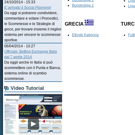
Bundesliga 1
Lig
24/10/2014 - 15:33
Bundesliga 2
Lig
E' arrivato il Social Planning!
Da oggi si potranno condividere,
commentare e votare i Pronostici,
GRECIA
TURC
le Scommesse e le Strategie di
gioco, per trovare insieme il miglior
sistema per vincere le scommesse
Ethniki Katigoria
Futb
sportive.
06/04/2014 - 10:27
Ufficiale: Betting Exchange Italia
dal 7 aprile 2014
Da oggii anche in Italia si può
scommettere con il Punta e Banca,
sistema online di scambio
scommesse.
Video Tutorial