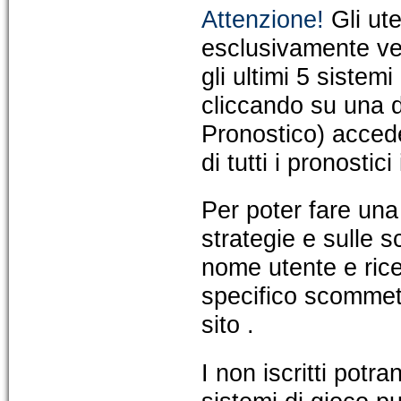
Attenzione!
Gli ut
esclusivamente ved
gli ultimi 5 siste
cliccando su una d
Pronostico) accede
di tutti i pronostici 
Per poter fare una 
strategie e sulle 
nome utente e rice
specifico scommett
sito .
I non iscritti pot