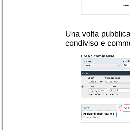
Una volta pubblica
condiviso e comme