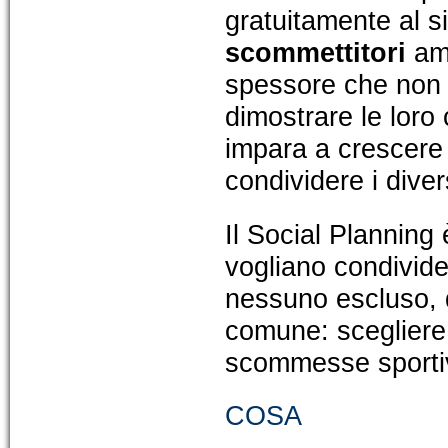
gratuitamente al s
scommettitori
ama
spessore che non a
dimostrare le loro 
impara a crescere 
condividere i diver
Il Social Planning 
vogliano condivider
nessuno escluso, q
comune: scegliere 
scommesse sporti
COSA