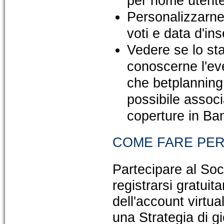
per nome utente
Personalizzarne
voti e data d'in
Vedere se lo sta
conoscerne l'ev
che betplanning
possibile assoc
coperture in Ba
COME FARE PE
Partecipare al Soc
registrarsi gratuit
dell'account virtual
una Strategia di g