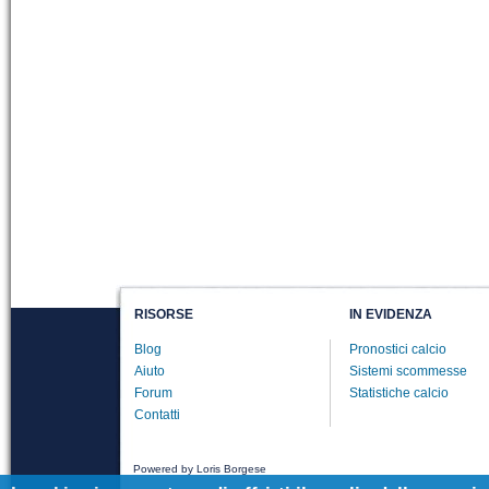
RISORSE
IN EVIDENZA
Blog
Pronostici calcio
Aiuto
Sistemi scommesse
Forum
Statistiche calcio
Contatti
Powered by Loris Borgese