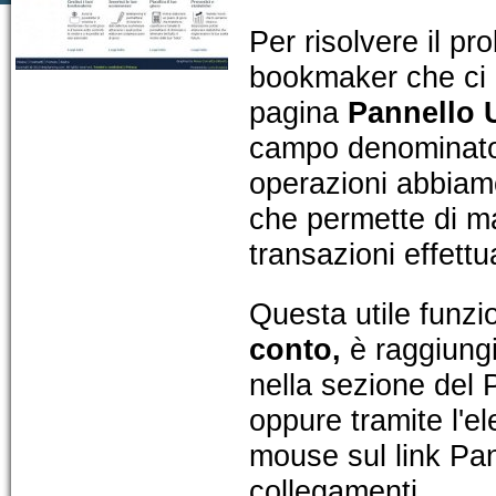
Per risolvere il pr
bookmaker che ci 
pagina
Pannello 
campo denominato 
operazioni abbiamo
che permette di ma
transazioni effettu
Questa utile funz
conto,
è raggiungi
nella sezione del
oppure tramite l'el
mouse sul link Pan
collegamenti.