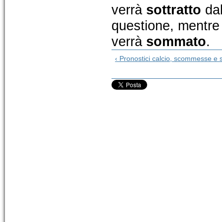
verrà
sottratto
dal
questione, mentre 
verrà
sommato
.
‹ Pronostici calcio, scommesse e s