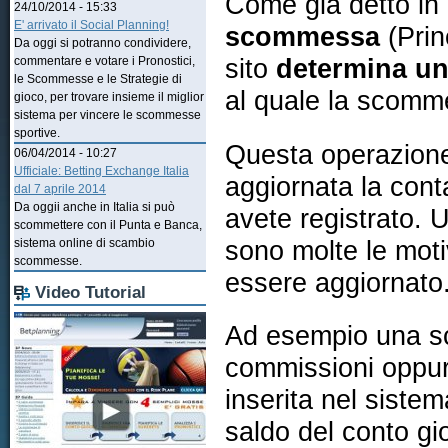
Come già detto in 
24/10/2014 - 15:33
E' arrivato il Social Planning!
scommessa
(Prin
Da oggi si potranno condividere,
sito
determina un
commentare e votare i Pronostici,
le Scommesse e le Strategie di
al quale la scomme
gioco, per trovare insieme il miglior
sistema per vincere le scommesse
sportive.
Questa operazione
06/04/2014 - 10:27
Ufficiale: Betting Exchange Italia
aggiornata la cont
dal 7 aprile 2014
Da oggii anche in Italia si può
avete registrato. 
scommettere con il Punta e Banca,
sono molte le moti
sistema online di scambio
scommesse.
essere aggiornato
Video Tutorial
Ad esempio una s
commissioni oppur
inserita nel sistem
saldo del conto gio