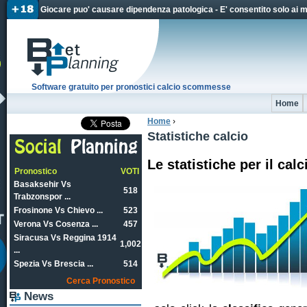
Jum
Giocare puo' causare dipendenza patologica - E' consentito solo ai 
Software gratuito per pronostici calcio scommesse
Home
Home
›
Tu sei qui
Statistiche calcio
Le statistiche per il ca
Pronostico
VOTI
Basaksehir Vs
518
Trabzonspor ...
Frosinone Vs Chievo ...
523
Verona Vs Cosenza ...
457
Siracusa Vs Reggina 1914
1,002
...
Spezia Vs Brescia ...
514
Cerca Pronostico
News