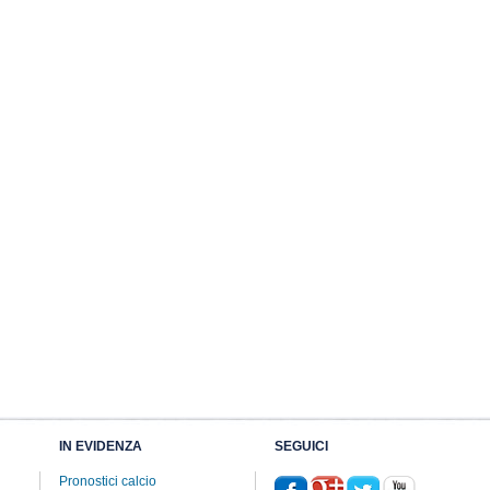
IN EVIDENZA
SEGUICI
Pronostici calcio