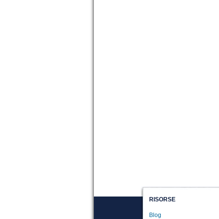
RISORSE
Blog