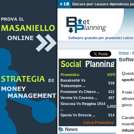
Giocare puo' causare dipendenza pat
Software gratuito per pronostici calc
Home
›
A
Tu sei
Softw
Questa
Pronostico
VOTI
sport
Basaksehir Vs
518
Trabzonspor ...
Frosinone Vs Chievo ...
522
A tale
Verona Vs Cosenza ...
457
attrav
Siracusa Vs Reggina 1914
gioco.
1,002
...
Spezia Vs Brescia ...
514
Caratt
Cerca Pronostico
inseri
News
riduzi