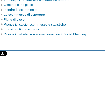
Gestire i conti gioco
Inserire le scommesse
Le scommesse di copertura
Piano di gioco
Pronostici calcio, scommesse e statistiche
I movimenti in conto gioco
Pronostici strategie e scommesse con il Social Planning