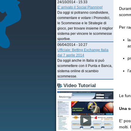
24/10/2014 - 15:33
E' arrivato il Social Planning!
Durant
Da oggi si potranno condividere,
scomme
commentare e votare i Pronostici,
le Scommesse e le Strategie di
Per ra
gioco, per trovare insieme il miglior
sistema per vincere le scommesse
sportive.
l
06/04/2014 - 10:27
a
Ufficiale: Betting Exchange Italia
dal 7 aprile 2014
p
Da oggii anche in Italia si può
scommettere con il Punta e Banca,
l'
sistema online di scambio
scommesse.
Video Tutorial
Le fun
Una s
E' pos
molti.