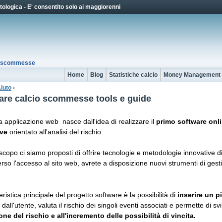
Jump to Navigation
ologica - E' consentito solo ai maggiorenni
io scommesse
Home
Blog
Statistiche calcio
Money Management
iuto
›
 qui
are calcio scommesse tools e guide
 applicazione web nasce dall'idea di realizzare il
primo software onl
ive
orientato all'analisi del rischio.
 scopo ci siamo proposti di offrire tecnologie e metodologie innovative d
erso l'accesso al sito web, avrete a disposizione nuovi strumenti di gesti
eristica principale del progetto software è la possibilità di
inserire un p
ti dall'utente, valuta il rischio dei singoli eventi associati e permette di
one del rischio e all'incremento delle possibilità di vincita.