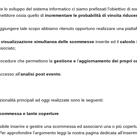
e lo sviluppo del sistema informatico ci siamo prefissati l'obiettivo di so
ttitore ossia quello di
incrementare le probabilità di vincita riducen
ggiungere tale scopo abbiamo ritenuto opportuno realizzare una piattafo
a
visualizzazione simultanea delle scommesse
inserite ed il
calcolo 
ssociato;
rocedure che permettono la
gestione e
l'
aggiornamento dei propri c
accesso all'
analisi post evento
.
zionalità principali ad oggi realizzate sono le seguenti:
commessa e tante coperture
sibile inserire e gestire una scommessa ed associarvi una o più copertur
 Per approfondire l'argomento leggi la nostra pagina dedicata all'inseri