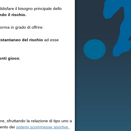
ddisfare il bisogno principale dello
do il rischio.
rma in grado di offrire:
istantaneo del rischio
ad esse
onti gioco
;
e, sfruttando la relazione di tipo uno a
mento dei
sistemi scommesse sportive
.