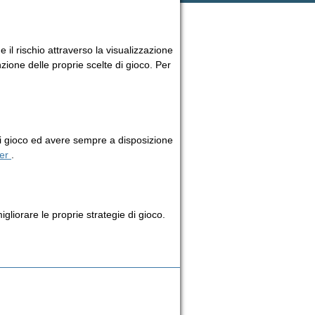
 il rischio attraverso la visualizzazione
nzione delle proprie scelte di gioco. Per
nti gioco ed avere sempre a disposizione
ker
.
gliorare le proprie strategie di gioco.