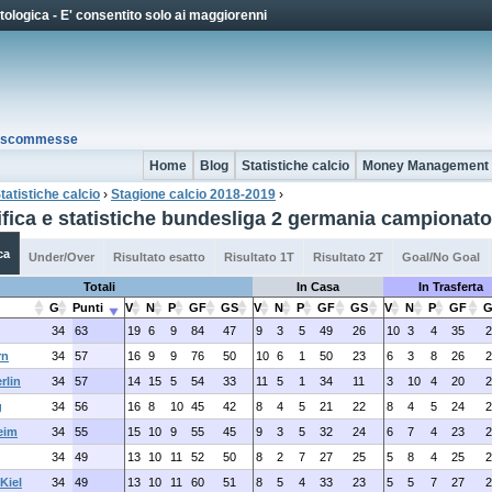
Jump to Navigation
ologica - E' consentito solo ai maggiorenni
io scommesse
Home
Blog
Statistiche calcio
Money Management
tatistiche calcio
›
Stagione calcio 2018-2019
›
 qui
ifica e statistiche bundesliga 2 germania campionat
ca
Under/Over
Risultato esatto
Risultato 1T
Risultato 2T
Goal/No Goal
Totali
In Casa
In Trasferta
G
Punti
V
N
P
GF
GS
V
N
P
GF
GS
V
N
P
GF
G
34
63
19
6
9
84
47
9
3
5
49
26
10
3
4
35
2
rn
34
57
16
9
9
76
50
10
6
1
50
23
6
3
8
26
2
rlin
34
57
14
15
5
54
33
11
5
1
34
11
3
10
4
20
2
g
34
56
16
8
10
45
42
8
4
5
21
22
8
4
5
24
2
eim
34
55
15
10
9
55
45
9
3
5
32
24
6
7
4
23
2
34
49
13
10
11
52
50
8
2
7
27
25
5
8
4
25
2
Kiel
34
49
13
10
11
60
51
8
5
4
33
23
5
5
7
27
2