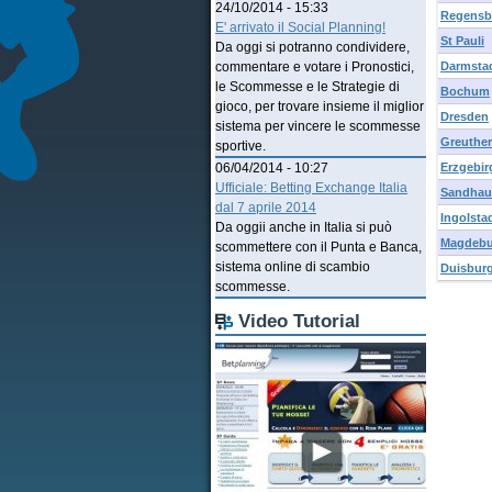
24/10/2014 - 15:33
Regensb
E' arrivato il Social Planning!
St Pauli
Da oggi si potranno condividere,
Darmsta
commentare e votare i Pronostici,
le Scommesse e le Strategie di
Bochum
gioco, per trovare insieme il miglior
Dresden
sistema per vincere le scommesse
Greuther
sportive.
Erzgebir
06/04/2014 - 10:27
Ufficiale: Betting Exchange Italia
Sandhau
dal 7 aprile 2014
Ingolsta
Da oggii anche in Italia si può
Magdebu
scommettere con il Punta e Banca,
sistema online di scambio
Duisbur
scommesse.
Video Tutorial