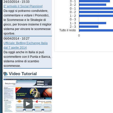
3 - 1
24/10/2014 - 15:33
3 - 2
E' arrivato il Social Planning!
0 - 1
Da oggi si potranno condividere,
0 - 2
commentare e votare i Pronostici,
1 - 2
0 - 3
le Scommesse e le Strategie di
1 - 3
gioco, per trovare insieme il miglior
2 - 3
sistema per vincere le scommesse
Tutto il resto
sportive.
0
06/04/2014 - 10:27
Ufficiale: Betting Exchange Italia
dal 7 aprile 2014
Da oggii anche in Italia si può
scommettere con il Punta e Banca,
sistema online di scambio
scommesse.
Video Tutorial