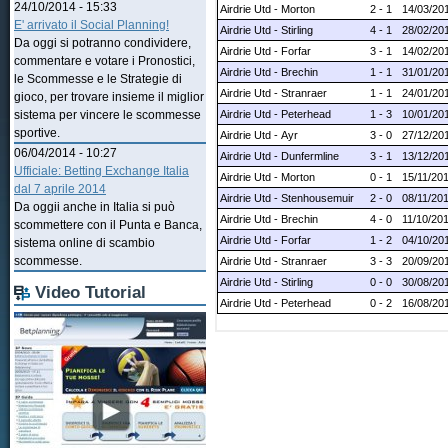
24/10/2014 - 15:33
Airdrie Utd - Morton
2 - 1
14/03/20
E' arrivato il Social Planning!
Airdrie Utd - Stirling
4 - 1
28/02/20
Da oggi si potranno condividere,
Airdrie Utd - Forfar
3 - 1
14/02/20
commentare e votare i Pronostici,
Airdrie Utd - Brechin
1 - 1
31/01/20
le Scommesse e le Strategie di
Airdrie Utd - Stranraer
1 - 1
24/01/20
gioco, per trovare insieme il miglior
Airdrie Utd - Peterhead
1 - 3
10/01/20
sistema per vincere le scommesse
sportive.
Airdrie Utd - Ayr
3 - 0
27/12/20
06/04/2014 - 10:27
Airdrie Utd - Dunfermline
3 - 1
13/12/20
Ufficiale: Betting Exchange Italia
Airdrie Utd - Morton
0 - 1
15/11/20
dal 7 aprile 2014
Airdrie Utd - Stenhousemuir
2 - 0
08/11/20
Da oggii anche in Italia si può
Airdrie Utd - Brechin
4 - 0
11/10/20
scommettere con il Punta e Banca,
Airdrie Utd - Forfar
1 - 2
04/10/20
sistema online di scambio
scommesse.
Airdrie Utd - Stranraer
3 - 3
20/09/20
Airdrie Utd - Stirling
0 - 0
30/08/20
Video Tutorial
Airdrie Utd - Peterhead
0 - 2
16/08/20