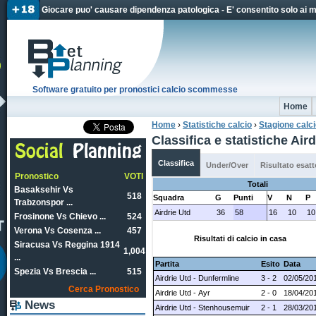
Jum
Giocare puo' causare dipendenza patologica - E' consentito solo ai 
Software gratuito per pronostici calcio scommesse
Home
Home
›
Statistiche calcio
›
Stagione calc
Tu sei qui
Classifica e statistiche Ai
Classifica
Under/Over
Risultato esatt
Pronostico
VOTI
Totali
Basaksehir Vs
518
Squadra
G
Punti
V
N
P
Trabzonspor ...
Airdrie Utd
36
58
16
10
10
Frosinone Vs Chievo ...
524
Verona Vs Cosenza ...
457
Risultati di calcio in casa
Siracusa Vs Reggina 1914
1,004
...
Partita
Esito
Data
Spezia Vs Brescia ...
515
Airdrie Utd - Dunfermline
3 - 2
02/05/20
Cerca Pronostico
Airdrie Utd - Ayr
2 - 0
18/04/20
News
Airdrie Utd - Stenhousemuir
2 - 1
28/03/20