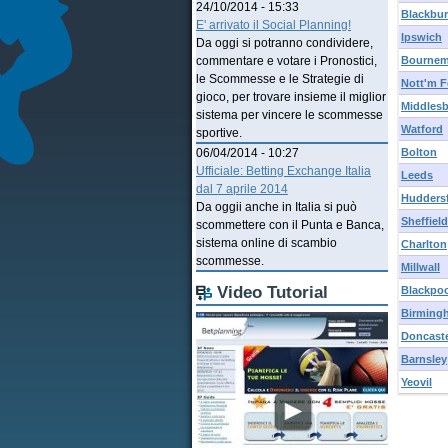
24/10/2014 - 15:33
Blackbu
E' arrivato il Social Planning!
Ipswich
Da oggi si potranno condividere,
Bourne
commentare e votare i Pronostici,
le Scommesse e le Strategie di
Nott'm F
gioco, per trovare insieme il miglior
Middles
sistema per vincere le scommesse
Watford
sportive.
Bolton
06/04/2014 - 10:27
Ufficiale: Betting Exchange Italia
Leeds
dal 7 aprile 2014
Huddersf
Da oggii anche in Italia si può
Sheffiel
scommettere con il Punta e Banca,
sistema online di scambio
Charlton
scommesse.
Millwall
Video Tutorial
Blackpo
Birming
Doncast
Barnsley
Yeovil