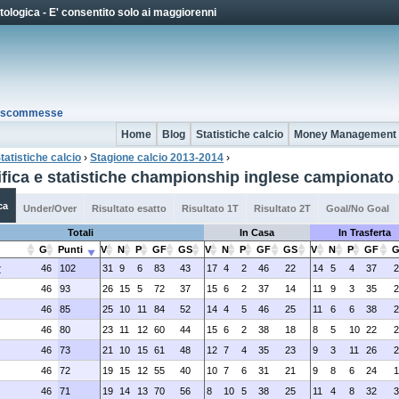
Jump to Navigation
ologica - E' consentito solo ai maggiorenni
io scommesse
Home
Blog
Statistiche calcio
Money Management
tatistiche calcio
›
Stagione calcio 2013-2014
›
 qui
ifica e statistiche championship inglese campionato
ca
Under/Over
Risultato esatto
Risultato 1T
Risultato 2T
Goal/No Goal
Totali
In Casa
In Trasferta
G
Punti
V
N
P
GF
GS
V
N
P
GF
GS
V
N
P
GF
G
r
46
102
31
9
6
83
43
17
4
2
46
22
14
5
4
37
2
46
93
26
15
5
72
37
15
6
2
37
14
11
9
3
35
2
46
85
25
10
11
84
52
14
4
5
46
25
11
6
6
38
2
46
80
23
11
12
60
44
15
6
2
38
18
8
5
10
22
2
46
73
21
10
15
61
48
12
7
4
35
23
9
3
11
26
2
46
72
19
15
12
55
40
10
7
6
31
21
9
8
6
24
1
46
71
19
14
13
70
56
8
10
5
38
25
11
4
8
32
3