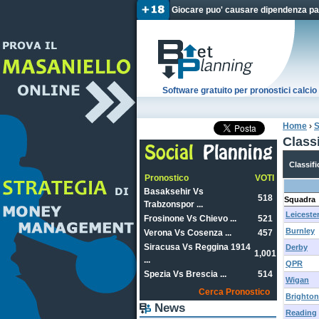
Giocare puo' causare dipendenza pat
Software gratuito per pronostici calc
Home
›
S
Tu sei
Class
Classifi
Pronostico
VOTI
Basaksehir Vs
518
Squadra
Trabzonspor ...
Leiceste
Frosinone Vs Chievo ...
521
Burnley
Verona Vs Cosenza ...
457
Siracusa Vs Reggina 1914
Derby
1,001
...
QPR
Spezia Vs Brescia ...
514
Wigan
Cerca Pronostico
Brighton
News
Reading