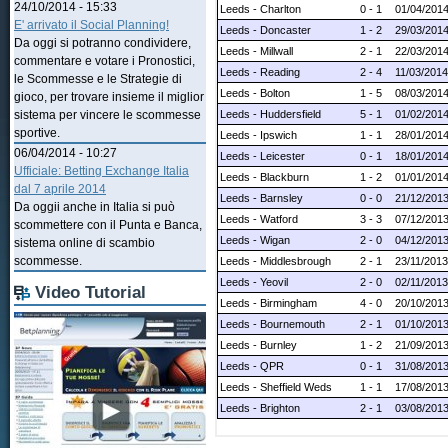
24/10/2014 - 15:33
Leeds - Charlton
0 - 1
01/04/201
E' arrivato il Social Planning!
Leeds - Doncaster
1 - 2
29/03/201
Da oggi si potranno condividere,
Leeds - Millwall
2 - 1
22/03/201
commentare e votare i Pronostici,
Leeds - Reading
2 - 4
11/03/2014
le Scommesse e le Strategie di
Leeds - Bolton
1 - 5
08/03/201
gioco, per trovare insieme il miglior
Leeds - Huddersfield
5 - 1
01/02/201
sistema per vincere le scommesse
sportive.
Leeds - Ipswich
1 - 1
28/01/201
06/04/2014 - 10:27
Leeds - Leicester
0 - 1
18/01/201
Ufficiale: Betting Exchange Italia
Leeds - Blackburn
1 - 2
01/01/201
dal 7 aprile 2014
Leeds - Barnsley
0 - 0
21/12/201
Da oggii anche in Italia si può
Leeds - Watford
3 - 3
07/12/201
scommettere con il Punta e Banca,
Leeds - Wigan
2 - 0
04/12/201
sistema online di scambio
scommesse.
Leeds - Middlesbrough
2 - 1
23/11/2013
Leeds - Yeovil
2 - 0
02/11/2013
Video Tutorial
Leeds - Birmingham
4 - 0
20/10/201
Leeds - Bournemouth
2 - 1
01/10/201
Leeds - Burnley
1 - 2
21/09/201
Leeds - QPR
0 - 1
31/08/201
Leeds - Sheffield Weds
1 - 1
17/08/201
Leeds - Brighton
2 - 1
03/08/201