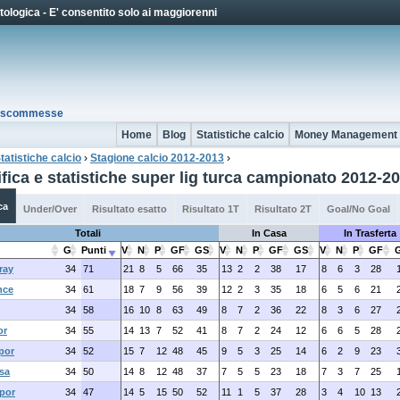
Jump to Navigation
ologica - E' consentito solo ai maggiorenni
io scommesse
Home
Blog
Statistiche calcio
Money Management
tatistiche calcio
›
Stagione calcio 2012-2013
›
 qui
ifica e statistiche super lig turca campionato 2012-2
ca
Under/Over
Risultato esatto
Risultato 1T
Risultato 2T
Goal/No Goal
Totali
In Casa
In Trasferta
G
Punti
V
N
P
GF
GS
V
N
P
GF
GS
V
N
P
GF
ray
34
71
21
8
5
66
35
13
2
2
38
17
8
6
3
28
hce
34
61
18
7
9
56
39
12
2
3
35
18
6
5
6
21
34
58
16
10
8
63
49
8
7
2
36
22
8
3
6
27
or
34
55
14
13
7
52
41
8
7
2
24
12
6
6
5
28
por
34
52
15
7
12
48
45
9
5
3
25
14
6
2
9
23
sa
34
50
14
8
12
48
37
7
5
5
23
18
7
3
7
25
por
34
47
14
5
15
50
52
11
1
5
37
28
3
4
10
13