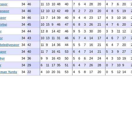
rspor
34
46
11
13
10
48
40
7
6
4
28
20
4
7
6
20
epspor
34
46
12
10
12
42
49
8
2
7
23
20
4
8
5
19
spor
34
46
13
7
14
39
40
9
4
4
23
17
4
3
10
16
rligi
34
45
10
15
9
46
47
6
8
3
26
21
4
7
6
20
r
34
44
12
8
14
42
46
9
5
3
30
20
3
3
11
12
or
34
43
10
13
11
31
46
6
7
4
14
17
4
6
7
17
Belediyespor
34
42
11
9
14
36
44
5
5
7
16
21
6
4
7
20
spor
34
40
11
7
16
41
53
6
4
7
14
21
5
3
9
27
hyr
34
36
9
9
16
43
50
5
6
6
24
24
4
3
10
19
r
34
29
6
11
17
35
51
6
4
7
26
28
0
7
10
9
dman Yurdu
34
22
4
10
20
31
53
4
5
8
17
20
0
5
12
14