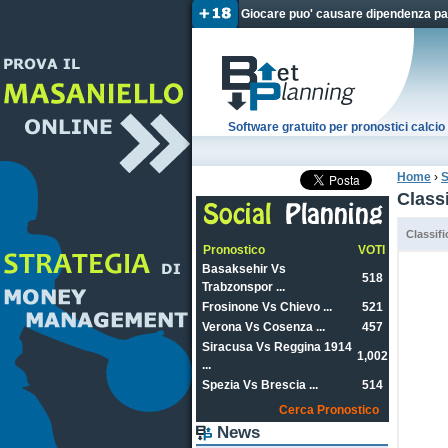
Giocare puo' causare dipendenza pat
Software gratuito per pronostici calc
Home
›
S
Tu sei
Class
Classifi
Pronostico
VOTI
Basaksehir Vs
518
Trabzonspor ...
Frosinone Vs Chievo ...
521
Verona Vs Cosenza ...
457
Siracusa Vs Reggina 1914
1,002
...
Spezia Vs Brescia ...
514
Cerca Pronostico
News