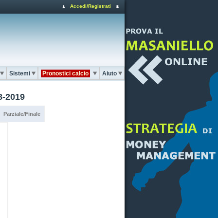
Accedi/Registrati
Sistemi
Pronostici calcio
Aiuto
8-2019
Parziale/Finale