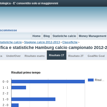
Jump to Navigation
ologica - E' consentito solo ai maggiorenni
io scommesse
Home
Blog
Statistiche calcio
Money Management
tatistiche calcio
›
Stagione calcio 2012-2013
›
Classifiche
›
 qui
ifica e statistiche Hamburg calcio campionato 2012-
Risultato 1T
ca
Under/Over
Risultato esatto
Risultato 2T
Goal/No Goal
Risultati primo tempo
Risul…
0 - 0
1 - 1
2 - 2
1 - 0
2 - 0