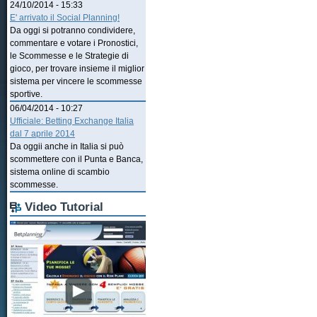
24/10/2014 - 15:33
E' arrivato il Social Planning!
Da oggi si potranno condividere,
commentare e votare i Pronostici,
le Scommesse e le Strategie di
gioco, per trovare insieme il miglior
sistema per vincere le scommesse
sportive.
06/04/2014 - 10:27
Ufficiale: Betting Exchange Italia
dal 7 aprile 2014
Da oggii anche in Italia si può
scommettere con il Punta e Banca,
sistema online di scambio
scommesse.
Video Tutorial