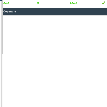
2.22
0
12.22
Coperture