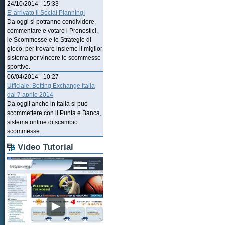
24/10/2014 - 15:33
E' arrivato il Social Planning!
Da oggi si potranno condividere,
commentare e votare i Pronostici,
le Scommesse e le Strategie di
gioco, per trovare insieme il miglior
sistema per vincere le scommesse
sportive.
06/04/2014 - 10:27
Ufficiale: Betting Exchange Italia
dal 7 aprile 2014
Da oggii anche in Italia si può
scommettere con il Punta e Banca,
sistema online di scambio
scommesse.
Video Tutorial