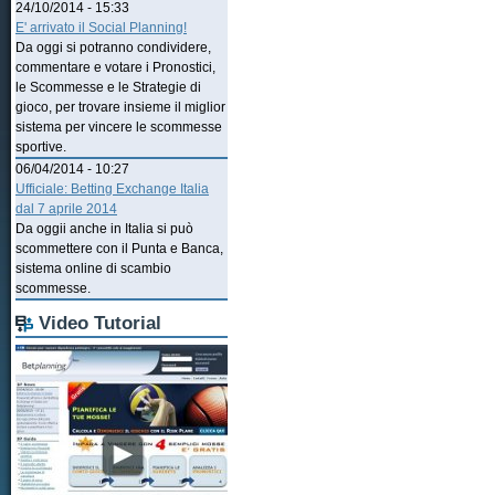
24/10/2014 - 15:33
E' arrivato il Social Planning!
Da oggi si potranno condividere,
commentare e votare i Pronostici,
le Scommesse e le Strategie di
gioco, per trovare insieme il miglior
sistema per vincere le scommesse
sportive.
06/04/2014 - 10:27
Ufficiale: Betting Exchange Italia
dal 7 aprile 2014
Da oggii anche in Italia si può
scommettere con il Punta e Banca,
sistema online di scambio
scommesse.
Video Tutorial