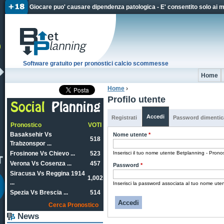
Jum
Giocare puo' causare dipendenza patologica - E' consentito solo ai 
Software gratuito per pronostici calcio scommesse
Home
Home
›
Tu sei qui
Profilo utente
(scheda attiva)
Accedi
Registrati
Password dimentic
Schede primarie
Pronostico
VOTI
Basaksehir Vs
Nome utente
*
518
Trabzonspor ...
Frosinone Vs Chievo ...
523
Inserisci il tuo nome utente Betplanning - Pronost
Verona Vs Cosenza ...
457
Password
*
Siracusa Vs Reggina 1914
1,002
...
Inserisci la password associata al tuo nome ute
Spezia Vs Brescia ...
514
Cerca Pronostico
News