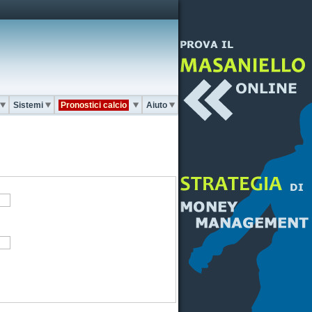
Sistemi
Pronostici calcio
Aiuto