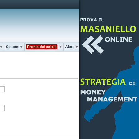
Sistemi
Pronostici calcio
Aiuto