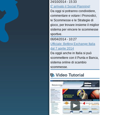
24/10/2014 - 15:33
E' arrivato il Social Planning!
Da oggi si potranno condividere,
commentare e votare i Pronostici,
le Scommesse e le Strategie di
gioco, per trovare insieme il miglior
sistema per vincere le scommesse
sportive.
06/04/2014 - 10:27
Ufficiale: Betting Exchange Italia
dal 7 aprile 2014
Da oggii anche in Italia si può
scommettere con il Punta e Banca,
sistema online di scambio
scommesse.
Video Tutorial