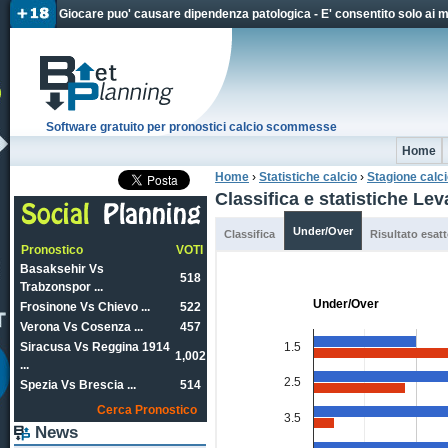
Jum
Giocare puo' causare dipendenza patologica - E' consentito solo ai 
Software gratuito per pronostici calcio scommesse
Home
Home
›
Statistiche calcio
›
Stagione calc
Tu sei qui
Classifica e statistiche L
Under/Over
Classifica
Risultato esat
Pronostico
VOTI
Basaksehir Vs
518
Trabzonspor ...
Under/Over
Frosinone Vs Chievo ...
522
Verona Vs Cosenza ...
457
1.5
Siracusa Vs Reggina 1914
1,002
...
2.5
Spezia Vs Brescia ...
514
Cerca Pronostico
3.5
News