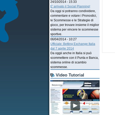
24/10/2014 - 15:33
E' arrivato il Social Planning!
Da oggi si potranno condividere,
commentare e votare i Pronostici,
le Scommesse e le Strategie di
gioco, per trovare insieme il miglior
sistema per vincere le scommesse
sportive.
06/04/2014 - 10:27
Ufficiale: Betting Exchange Italia
dal 7 aprile 2014
Da oggii anche in Italia si può
scommettere con il Punta e Banca,
sistema online di scambio
scommesse.
Video Tutorial