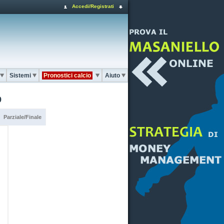
Accedi/Registrati
Sistemi
Pronostici calcio
Aiuto
9
Parziale/Finale