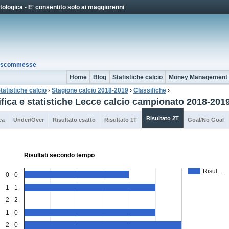
Jump to Navigation
ologica - E' consentito solo ai maggiorenni
io scommesse
Home
Blog
Statistiche calcio
Money Management
tatistiche calcio
›
Stagione calcio 2018-2019
›
Classifiche
›
 qui
ifica e statistiche Lecce calcio campionato 2018-201
Risultato 2T
ca
Under/Over
Risultato esatto
Risultato 1T
Goal/No Goal
Risultati secondo tempo
Risul…
0 - 0
1 - 1
2 - 2
1 - 0
2 - 0