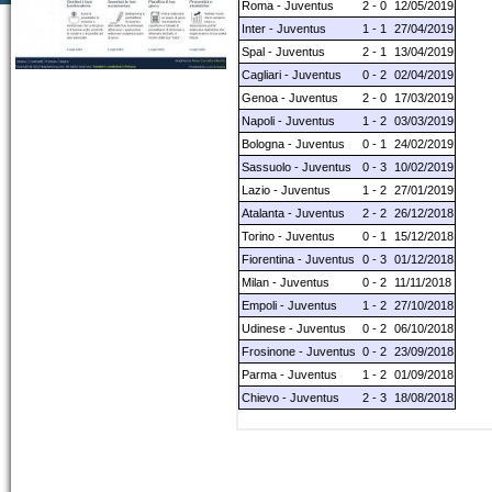
Roma - Juventus
2 - 0
12/05/2019
Inter - Juventus
1 - 1
27/04/2019
Spal - Juventus
2 - 1
13/04/2019
Cagliari - Juventus
0 - 2
02/04/2019
Genoa - Juventus
2 - 0
17/03/2019
Napoli - Juventus
1 - 2
03/03/2019
Bologna - Juventus
0 - 1
24/02/2019
Sassuolo - Juventus
0 - 3
10/02/2019
Lazio - Juventus
1 - 2
27/01/2019
Atalanta - Juventus
2 - 2
26/12/2018
Torino - Juventus
0 - 1
15/12/2018
Fiorentina - Juventus
0 - 3
01/12/2018
Milan - Juventus
0 - 2
11/11/2018
Empoli - Juventus
1 - 2
27/10/2018
Udinese - Juventus
0 - 2
06/10/2018
Frosinone - Juventus
0 - 2
23/09/2018
Parma - Juventus
1 - 2
01/09/2018
Chievo - Juventus
2 - 3
18/08/2018