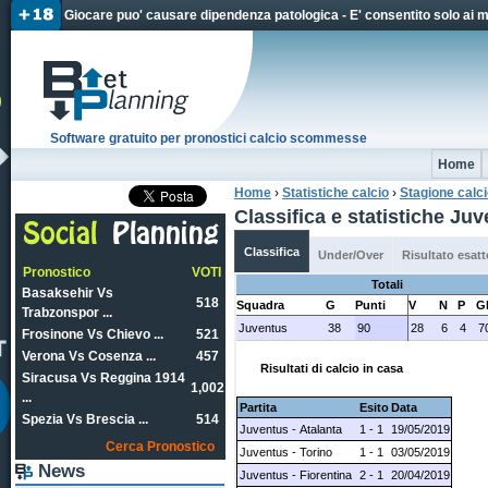
Jum
Giocare puo' causare dipendenza patologica - E' consentito solo ai 
Software gratuito per pronostici calcio scommesse
Home
Home
›
Statistiche calcio
›
Stagione calc
Tu sei qui
Classifica e statistiche J
Classifica
Under/Over
Risultato esatt
Pronostico
VOTI
Totali
Basaksehir Vs
518
Squadra
G
Punti
V
N
P
G
Trabzonspor ...
Juventus
38
90
28
6
4
7
Frosinone Vs Chievo ...
521
Verona Vs Cosenza ...
457
Risultati di calcio in casa
Siracusa Vs Reggina 1914
1,002
...
Partita
Esito
Data
Spezia Vs Brescia ...
514
Juventus - Atalanta
1 - 1
19/05/2019
Cerca Pronostico
Juventus - Torino
1 - 1
03/05/2019
News
Juventus - Fiorentina
2 - 1
20/04/2019