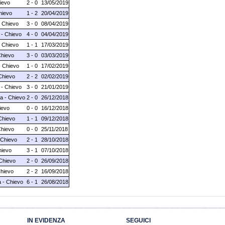
hievo
2 - 0
13/05/2019
hievo
1 - 2
20/04/2019
- Chievo
3 - 0
08/04/2019
 - Chievo
4 - 0
04/04/2019
- Chievo
1 - 1
17/03/2019
Chievo
3 - 0
03/03/2019
- Chievo
1 - 0
17/02/2019
Chievo
2 - 2
02/02/2019
 - Chievo
3 - 0
21/01/2019
a - Chievo
2 - 0
26/12/2018
ievo
0 - 0
16/12/2018
Chievo
1 - 1
09/12/2018
Chievo
0 - 0
25/11/2018
- Chievo
2 - 1
28/10/2018
hievo
3 - 1
07/10/2018
Chievo
2 - 0
26/09/2018
hievo
2 - 2
16/09/2018
a - Chievo
6 - 1
26/08/2018
IN EVIDENZA
SEGUICI