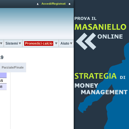
Accedi/Registrati
Sistemi
Pronostici calcio
Aiuto
19
Parziale/Finale
GS
38