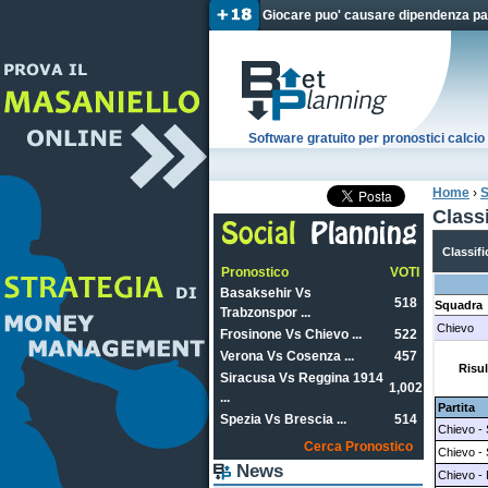
Giocare puo' causare dipendenza pat
Software gratuito per pronostici calc
Home
›
S
Tu sei
Class
Classifi
Pronostico
VOTI
Basaksehir Vs
518
Squadra
Trabzonspor ...
Chievo
Frosinone Vs Chievo ...
522
Verona Vs Cosenza ...
457
Risul
Siracusa Vs Reggina 1914
1,002
...
Partita
Spezia Vs Brescia ...
514
Chievo -
Cerca Pronostico
Chievo - 
News
Chievo -