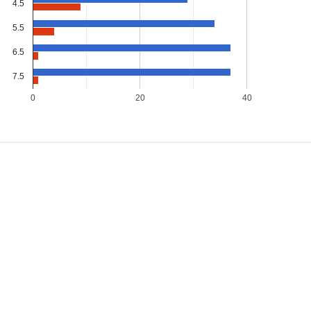
4.5
5.5
6.5
7.5
0
20
40