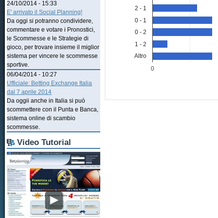
24/10/2014 - 15:33
2 - 1
E' arrivato il Social Planning!
0 - 1
Da oggi si potranno condividere,
commentare e votare i Pronostici,
0 - 2
le Scommesse e le Strategie di
1 - 2
gioco, per trovare insieme il miglior
Altro
sistema per vincere le scommesse
sportive.
0
06/04/2014 - 10:27
Ufficiale: Betting Exchange Italia
dal 7 aprile 2014
Da oggii anche in Italia si può
scommettere con il Punta e Banca,
sistema online di scambio
scommesse.
Video Tutorial