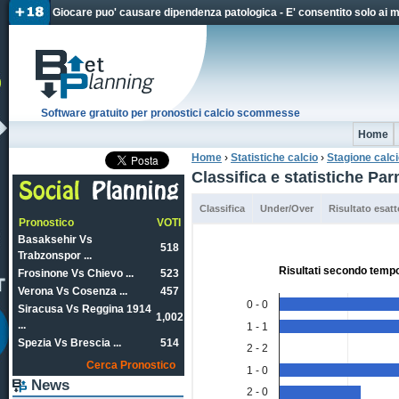
Jum
Giocare puo' causare dipendenza patologica - E' consentito solo ai 
Software gratuito per pronostici calcio scommesse
Home
Home
›
Statistiche calcio
›
Stagione calc
Tu sei qui
Classifica e statistiche P
Classifica
Under/Over
Risultato esatt
Pronostico
VOTI
Basaksehir Vs
518
Trabzonspor ...
Risultati secondo temp
Frosinone Vs Chievo ...
523
Verona Vs Cosenza ...
457
0 - 0
Siracusa Vs Reggina 1914
1,002
...
1 - 1
Spezia Vs Brescia ...
514
2 - 2
Cerca Pronostico
1 - 0
News
2 - 0