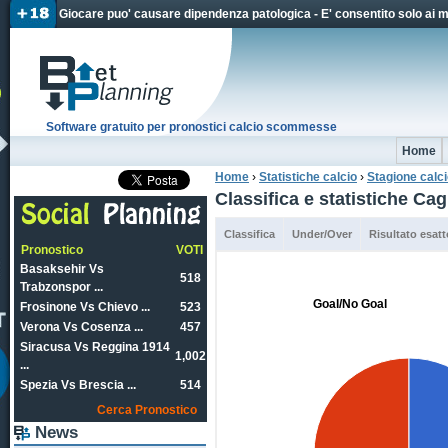
Jum
Giocare puo' causare dipendenza patologica - E' consentito solo ai 
Software gratuito per pronostici calcio scommesse
Home
Home
›
Statistiche calcio
›
Stagione calc
Tu sei qui
Classifica e statistiche Ca
Classifica
Under/Over
Risultato esatt
Pronostico
VOTI
Basaksehir Vs
518
Trabzonspor ...
Goal/No Goal
Frosinone Vs Chievo ...
523
Verona Vs Cosenza ...
457
Siracusa Vs Reggina 1914
1,002
...
Spezia Vs Brescia ...
514
Cerca Pronostico
News