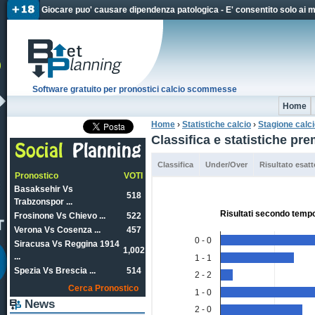
Jum
Giocare puo' causare dipendenza patologica - E' consentito solo ai 
Software gratuito per pronostici calcio scommesse
Home
Home
›
Statistiche calcio
›
Stagione calc
Tu sei qui
Classifica e statistiche p
Classifica
Under/Over
Risultato esatt
Pronostico
VOTI
Basaksehir Vs
518
Trabzonspor ...
Risultati secondo temp
Frosinone Vs Chievo ...
522
Verona Vs Cosenza ...
457
0 - 0
Siracusa Vs Reggina 1914
1,002
...
1 - 1
Spezia Vs Brescia ...
514
2 - 2
Cerca Pronostico
1 - 0
News
2 - 0