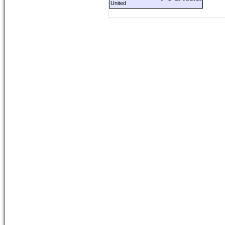
United