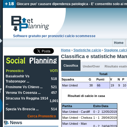
Jum
Giocare puo' causare dipendenza patologica - E' consentito solo ai 
Software gratuito per pronostici calcio scommesse
Home
Home
›
Statistiche calcio
›
Stagione calc
Tu sei qui
Classifica e statistiche M
Classifica
Under/Over
Risultato esatt
Pronostico
VOTI
Totali
Basaksehir Vs
518
Squadra
G
Punti
V
N
P
Trabzonspor ...
Man United
38
66
19
9
10
Frosinone Vs Chievo ...
521
Verona Vs Cosenza ...
457
Risultati di calcio in casa
Siracusa Vs Reggina 1914
1,001
...
Partita
Esito
Data
Spezia Vs Brescia ...
514
Man United - Cardiff
0 - 2
12/05/2019
Cerca Pronostico
Man United - Chelsea
1 - 1
28/04/2019
News
Man United - Man
0 - 2
24/04/2019