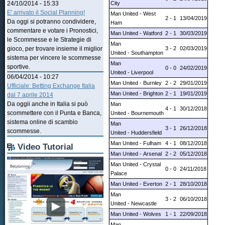
City
24/10/2014 - 15:33
E' arrivato il Social Planning!
Man United - West
2 - 1
13/04/2019
Da oggi si potranno condividere,
Ham
commentare e votare i Pronostici,
Man United - Watford
2 - 1
30/03/2019
le Scommesse e le Strategie di
Man
3 - 2
02/03/2019
gioco, per trovare insieme il miglior
United - Southampton
sistema per vincere le scommesse
Man
sportive.
0 - 0
24/02/2019
United - Liverpool
06/04/2014 - 10:27
Man United - Burnley
2 - 2
29/01/2019
Ufficiale: Betting Exchange Italia
Man United - Brighton
2 - 1
19/01/2019
dal 7 aprile 2014
Da oggii anche in Italia si può
Man
4 - 1
30/12/2018
scommettere con il Punta e Banca,
United - Bournemouth
sistema online di scambio
Man
3 - 1
26/12/2018
scommesse.
United - Huddersfield
Man United - Fulham
4 - 1
08/12/2018
Video Tutorial
Man United - Arsenal
2 - 2
05/12/2018
Man United - Crystal
0 - 0
24/11/2018
Palace
Man United - Everton
2 - 1
28/10/2018
Man
3 - 2
06/10/2018
United - Newcastle
Man United - Wolves
1 - 1
22/09/2018
Man