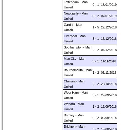
Tottenham - Man
0 - 1
13/01/2019
United
Newcastle - Man
0 - 2
02/01/2019
United
Cardiff - Man
1 - 5
22/12/2018
United
Liverpool - Man
3 - 1
16/12/2018
United
Southampton - Man
2 - 2
01/12/2018
United
Man City - Man
3 - 1
11/11/2018
United
Bournemouth - Man
1 - 2
03/11/2018
United
Chelsea - Man
2 - 2
20/10/2018
United
West Ham - Man
3 - 1
29/09/2018
United
Watford - Man
1 - 2
15/09/2018
United
Burnley - Man
0 - 2
02/09/2018
United
Brighton - Man
3 - 2
19/08/2018