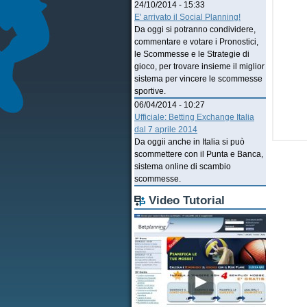
24/10/2014 - 15:33
E' arrivato il Social Planning!
Da oggi si potranno condividere,
commentare e votare i Pronostici,
le Scommesse e le Strategie di
gioco, per trovare insieme il miglior
sistema per vincere le scommesse
sportive.
06/04/2014 - 10:27
Ufficiale: Betting Exchange Italia
dal 7 aprile 2014
Da oggii anche in Italia si può
scommettere con il Punta e Banca,
sistema online di scambio
scommesse.
Video Tutorial