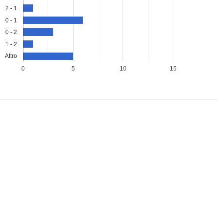
2 - 1
0 - 1
0 - 2
1 - 2
Altro
0
5
10
15