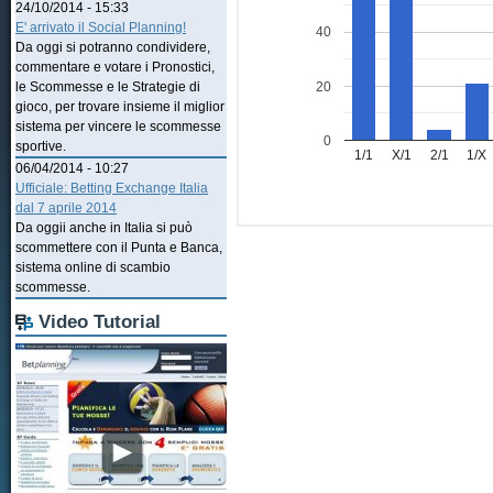
24/10/2014 - 15:33
E' arrivato il Social Planning!
40
Da oggi si potranno condividere,
commentare e votare i Pronostici,
20
le Scommesse e le Strategie di
gioco, per trovare insieme il miglior
sistema per vincere le scommesse
0
sportive.
1/1
X/1
2/1
1/X
06/04/2014 - 10:27
Ufficiale: Betting Exchange Italia
dal 7 aprile 2014
Da oggii anche in Italia si può
scommettere con il Punta e Banca,
sistema online di scambio
scommesse.
Video Tutorial