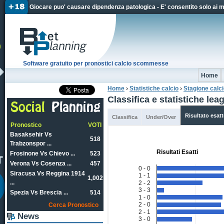
Jum
Giocare puo' causare dipendenza patologica - E' consentito solo ai 
Software gratuito per pronostici calcio scommesse
Home
Home
›
Statistiche calcio
›
Stagione calc
Tu sei qui
Classifica e statistiche l
Risultato esat
Classifica
Under/Over
Pronostico
VOTI
Basaksehir Vs
518
Trabzonspor ...
Risultati Esatti
Frosinone Vs Chievo ...
523
Verona Vs Cosenza ...
457
0 - 0
Siracusa Vs Reggina 1914
1 - 1
1,002
...
2 - 2
3 - 3
Spezia Vs Brescia ...
514
1 - 0
2 - 0
Cerca Pronostico
2 - 1
News
3 - 0