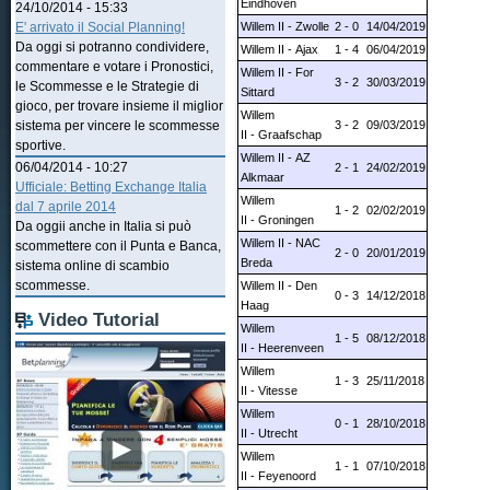
Eindhoven
24/10/2014 - 15:33
Willem II - Zwolle
2 - 0
14/04/2019
E' arrivato il Social Planning!
Da oggi si potranno condividere,
Willem II - Ajax
1 - 4
06/04/2019
commentare e votare i Pronostici,
Willem II - For
3 - 2
30/03/2019
le Scommesse e le Strategie di
Sittard
gioco, per trovare insieme il miglior
Willem
3 - 2
09/03/2019
sistema per vincere le scommesse
II - Graafschap
sportive.
Willem II - AZ
06/04/2014 - 10:27
2 - 1
24/02/2019
Alkmaar
Ufficiale: Betting Exchange Italia
Willem
dal 7 aprile 2014
1 - 2
02/02/2019
II - Groningen
Da oggii anche in Italia si può
Willem II - NAC
scommettere con il Punta e Banca,
2 - 0
20/01/2019
Breda
sistema online di scambio
scommesse.
Willem II - Den
0 - 3
14/12/2018
Haag
Video Tutorial
Willem
1 - 5
08/12/2018
II - Heerenveen
Willem
1 - 3
25/11/2018
II - Vitesse
Willem
0 - 1
28/10/2018
II - Utrecht
Willem
1 - 1
07/10/2018
II - Feyenoord