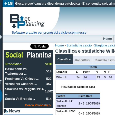
Jum
Giocare puo' causare dipendenza patologica - E' consentito solo ai 
Software gratuito per pronostici calcio scommesse
Home
Home
›
Statistiche calcio
›
Stagione calc
Tu sei qui
Classifica e statistiche Wi
Classifica
Under/Over
Risultato esatt
Pronostico
VOTI
Totali
Basaksehir Vs
518
Squadra
G
Punti
V
N
P
Trabzonspor ...
Willem II
34
44
13
5
16
Frosinone Vs Chievo ...
522
Verona Vs Cosenza ...
457
Risultati di calcio in casa
Siracusa Vs Reggina 1914
1,002
...
Partita
Esito
Data
Spezia Vs Brescia ...
514
Willem II - FC
2 - 3
12/05/2019
Cerca Pronostico
Emmen
News
Willem II - PSV
0 - 3
25/04/2019