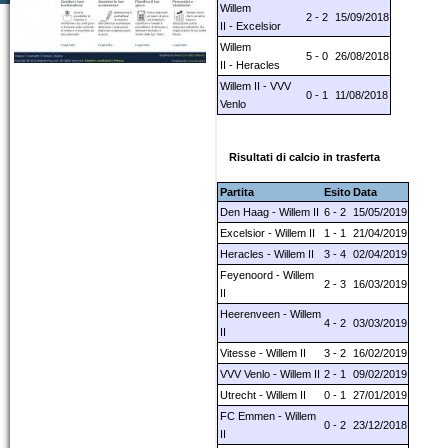
Willem
2 - 2
15/09/2018
II - Excelsior
Willem
5 - 0
26/08/2018
II - Heracles
Willem II - VVV
0 - 1
11/08/2018
Venlo
Risultati di calcio in trasferta
Partita
Esito
Data
Den Haag - Willem II
6 - 2
15/05/2019
Excelsior - Willem II
1 - 1
21/04/2019
Heracles - Willem II
3 - 4
02/04/2019
Feyenoord - Willem
2 - 3
16/03/2019
II
Heerenveen - Willem
4 - 2
03/03/2019
II
Vitesse - Willem II
3 - 2
16/02/2019
VVV Venlo - Willem II
2 - 1
09/02/2019
Utrecht - Willem II
0 - 1
27/01/2019
FC Emmen - Willem
0 - 2
23/12/2018
II