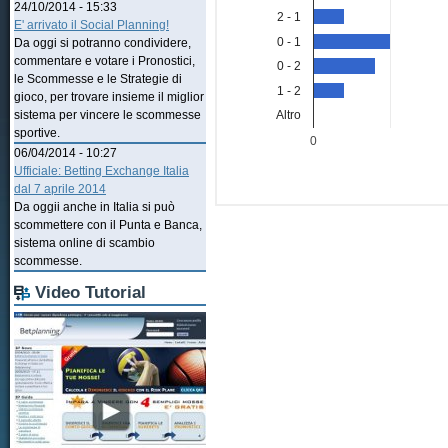
24/10/2014 - 15:33
2 - 1
E' arrivato il Social Planning!
0 - 1
Da oggi si potranno condividere,
commentare e votare i Pronostici,
0 - 2
le Scommesse e le Strategie di
1 - 2
gioco, per trovare insieme il miglior
Altro
sistema per vincere le scommesse
sportive.
0
06/04/2014 - 10:27
Ufficiale: Betting Exchange Italia
dal 7 aprile 2014
Da oggii anche in Italia si può
scommettere con il Punta e Banca,
sistema online di scambio
scommesse.
Video Tutorial