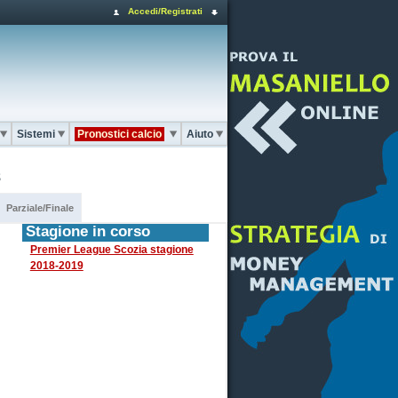
Accedi/Registrati
Sistemi
Pronostici calcio
Aiuto
8
Parziale/Finale
Stagione in corso
Premier League Scozia stagione
2018-2019