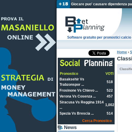
Giocare puo' causare dipendenza pat
Software gratuito per pronostici calc
Home
›
S
Tu sei
Classi
Classifi
Pronostico
VOTI
Basaksehir Vs
518
Trabzonspor ...
Frosinone Vs Chievo ...
522
Verona Vs Cosenza ...
457
Siracusa Vs Reggina 1914
1,002
...
Spezia Vs Brescia ...
514
Cerca Pronostico
News