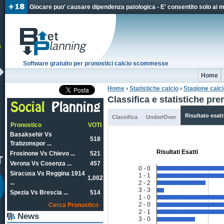
Jum
Giocare puo' causare dipendenza patologica - E' consentito solo ai 
Software gratuito per pronostici calcio scommesse
Home
Home
›
Statistiche calcio
›
Stagione calc
Tu sei qui
Classifica e statistiche p
Risultato esat
Classifica
Under/Over
Pronostico
VOTI
Basaksehir Vs
518
Trabzonspor ...
Risultati Esatti
Frosinone Vs Chievo ...
521
Verona Vs Cosenza ...
457
0 - 0
Siracusa Vs Reggina 1914
1 - 1
1,002
...
2 - 2
3 - 3
Spezia Vs Brescia ...
514
1 - 0
2 - 0
Cerca Pronostico
2 - 1
News
3 - 0