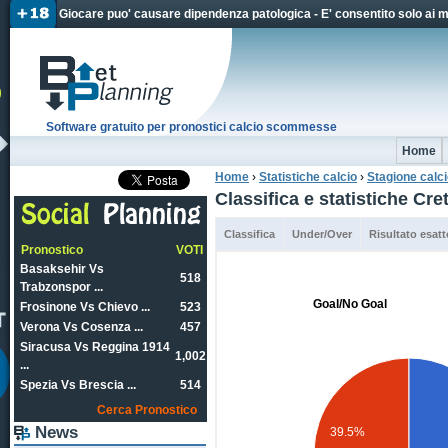
Jum
Giocare puo' causare dipendenza patologica - E' consentito solo ai 
Software gratuito per pronostici calcio scommesse
Home
Home
›
Statistiche calcio
›
Stagione calc
Tu sei qui
Classifica e statistiche Cr
Classifica
Under/Over
Risultato esatt
Pronostico
VOTI
Basaksehir Vs
518
Trabzonspor ...
Goal/No Goal
Frosinone Vs Chievo ...
523
Verona Vs Cosenza ...
457
Siracusa Vs Reggina 1914
1,002
...
Spezia Vs Brescia ...
514
Cerca Pronostico
News
39.5%