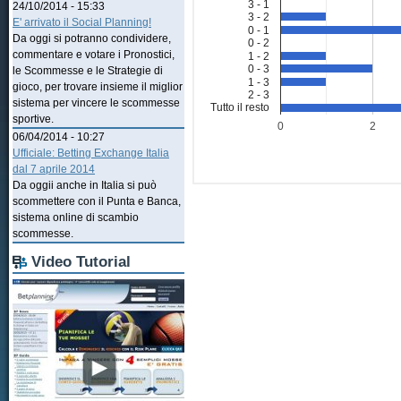
3 - 1
24/10/2014 - 15:33
3 - 2
E' arrivato il Social Planning!
0 - 1
Da oggi si potranno condividere,
0 - 2
commentare e votare i Pronostici,
1 - 2
0 - 3
le Scommesse e le Strategie di
1 - 3
gioco, per trovare insieme il miglior
2 - 3
sistema per vincere le scommesse
Tutto il resto
sportive.
0
2
06/04/2014 - 10:27
Ufficiale: Betting Exchange Italia
dal 7 aprile 2014
Da oggii anche in Italia si può
scommettere con il Punta e Banca,
sistema online di scambio
scommesse.
Video Tutorial