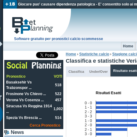
Jum
Giocare puo' causare dipendenza patologica - E' consentito solo ai 
Software gratuito per pronostici calcio scommesse
Home
Home
›
Statistiche calcio
›
Stagione calc
Tu sei qui
Classifica e statistiche Ve
Risultato esat
Classifica
Under/Over
Pronostico
VOTI
Basaksehir Vs
518
Trabzonspor ...
Risultati Esatti
Frosinone Vs Chievo ...
522
Verona Vs Cosenza ...
457
0 - 0
Siracusa Vs Reggina 1914
1 - 1
1,002
...
2 - 2
3 - 3
Spezia Vs Brescia ...
514
1 - 0
2 - 0
Cerca Pronostico
2 - 1
News
3 - 0