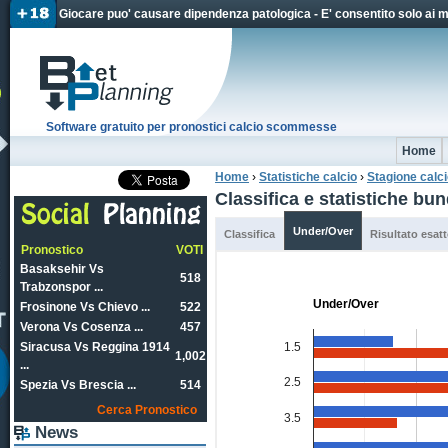
Jum
Giocare puo' causare dipendenza patologica - E' consentito solo ai 
Software gratuito per pronostici calcio scommesse
Home
Home
›
Statistiche calcio
›
Stagione calc
Tu sei qui
Classifica e statistiche b
Under/Over
Classifica
Risultato esat
Pronostico
VOTI
Basaksehir Vs
518
Trabzonspor ...
Under/Over
Frosinone Vs Chievo ...
522
Verona Vs Cosenza ...
457
1.5
Siracusa Vs Reggina 1914
1,002
...
2.5
Spezia Vs Brescia ...
514
Cerca Pronostico
3.5
News